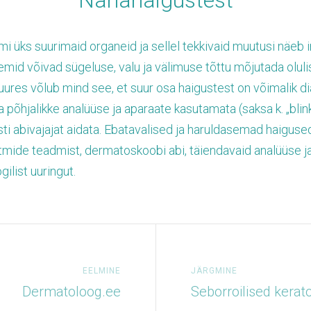
Nahahaigustest
i üks suurimaid organeid ja sellel tekkivaid muutusi näeb 
mid võivad sügeluse, valu ja välimuse tõttu mõjutada olulise
ures võlub mind see, et suur osa haigustest on võimalik d
a põhjalikke analüüse ja aparaate kasutamata (saksa k. „blin
esti abivajajat aidata. Ebatavalised ja haruldasemad haigus
itmide teadmist, dermatoskoobi abi, täiendavaid analüüse j
gilist uuringut.
EELMINE
JÄRGMINE
Dermatoloog.ee
Seborroilised kerat