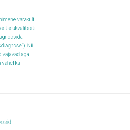
inimene varakult
lt elukvaliteeti.
iagnoosida
kdiagnose“). Nii
ed vajavad aga
a vahel ka
oosid