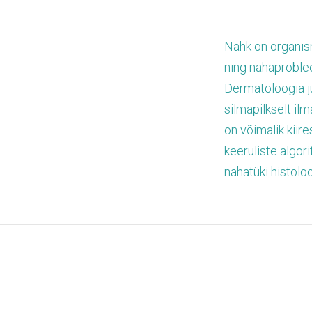
Nahk on organism
ning nahaproblee
Dermatoloogia ju
silmapilkselt ilm
on võimalik kiir
keeruliste algor
nahatüki histoloo