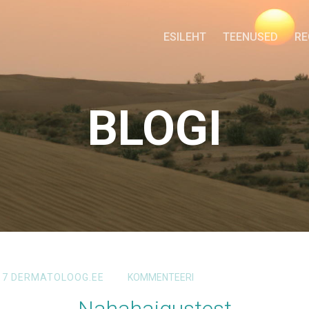
ESILEHT
TEENUSED
RE
BLOGI
17
DERMATOLOOG.EE
KOMMENTEERI