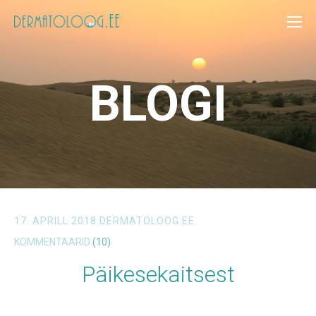
BLOGI
17. APRILL 2018
DERMATOLOOG.EE
KOMMENTAARID
(10)
Päikesekaitsest