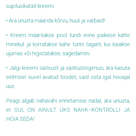
supilusikatäit kreemi.
• Ära unusta määrida kõrvu, huuli ja varbaid!
• Kreem määritakse pool tundi enne päikese kätte
minekut ja korratakse kahe tunni tagant; kui käiakse
ujumas või higistatakse, sagedamini.
• Jälgi kreemi säilivust ja säilitustingimusi, ära kasuta
eelmisel suvel avatud toodet, vaid osta igal hooajal
uus.
Peagi algab nahavähi ennetamise nädal, ära unusta,
et SUL ON AINULT ÜKS NAHK−KONTROLLI JA
HOIA SEDA!