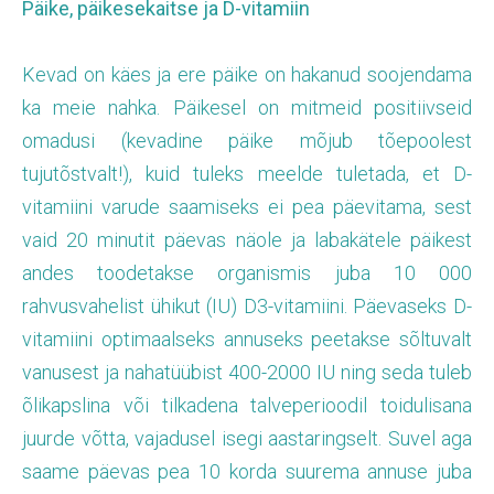
Päike, päikesekaitse ja D-vitamiin
Kevad on käes ja ere päike on hakanud soojendama
ka meie nahka. Päikesel on mitmeid positiivseid
omadusi (kevadine päike mõjub tõepoolest
tujutõstvalt!), kuid tuleks meelde tuletada, et D-
vitamiini varude saamiseks ei pea päevitama, sest
vaid 20 minutit päevas näole ja labakätele päikest
andes toodetakse organismis juba 10 000
rahvusvahelist ühikut (IU) D3-vitamiini. Päevaseks D-
vitamiini optimaalseks annuseks peetakse sõltuvalt
vanusest ja nahatüübist 400-2000 IU ning seda tuleb
õlikapslina või tilkadena talveperioodil toidulisana
juurde võtta, vajadusel isegi aastaringselt. Suvel aga
saame päevas pea 10 korda suurema annuse juba