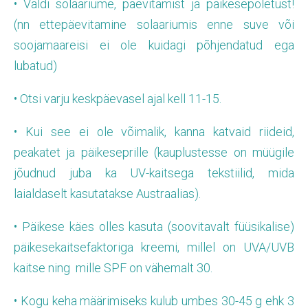
• Väldi solaariume, päevitamist ja päikesepõletust!
(nn ettepäevitamine solaariumis enne suve või
soojamaareisi ei ole kuidagi põhjendatud ega
lubatud)
• Otsi varju keskpäevasel ajal kell 11-15.
• Kui see ei ole võimalik, kanna katvaid riideid,
peakatet ja päikeseprille (kauplustesse on müügile
jõudnud juba ka UV-kaitsega tekstiilid, mida
laialdaselt kasutatakse Austraalias).
• Päikese käes olles kasuta (soovitavalt füüsikalise)
päikesekaitsefaktoriga kreemi, millel on UVA/UVB
kaitse ning mille SPF on vähemalt 30.
• Kogu keha määrimiseks kulub umbes 30-45 g ehk 3