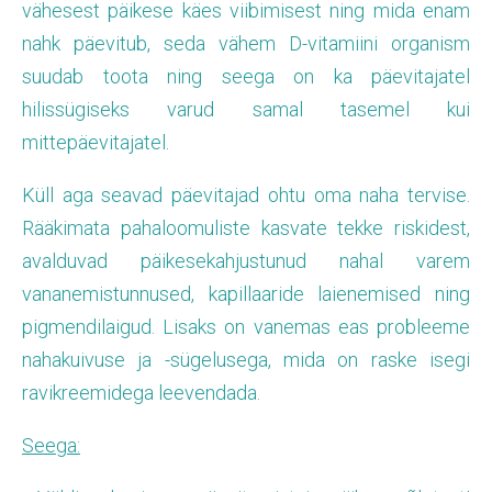
vähesest päikese käes viibimisest ning mida enam
nahk päevitub, seda vähem D-vitamiini organism
suudab toota ning seega on ka päevitajatel
hilissügiseks varud samal tasemel kui
mittepäevitajatel.
Küll aga seavad päevitajad ohtu oma naha tervise.
Rääkimata pahaloomuliste kasvate tekke riskidest,
avalduvad päikesekahjustunud nahal varem
vananemistunnused, kapillaaride laienemised ning
pigmendilaigud. Lisaks on vanemas eas probleeme
nahakuivuse ja -sügelusega, mida on raske isegi
ravikreemidega leevendada.
Seega: